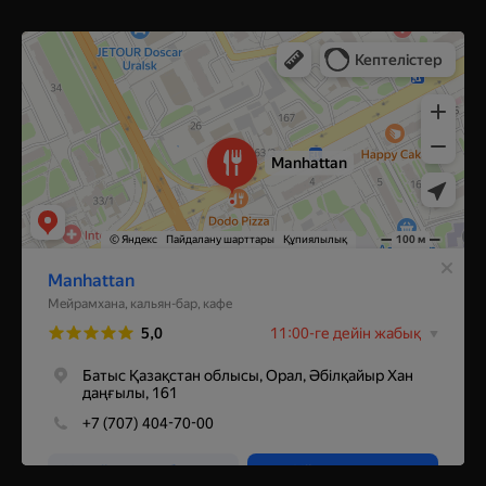
Manhattan
Ресторан в Уральске
Кальян-бар в Уральске