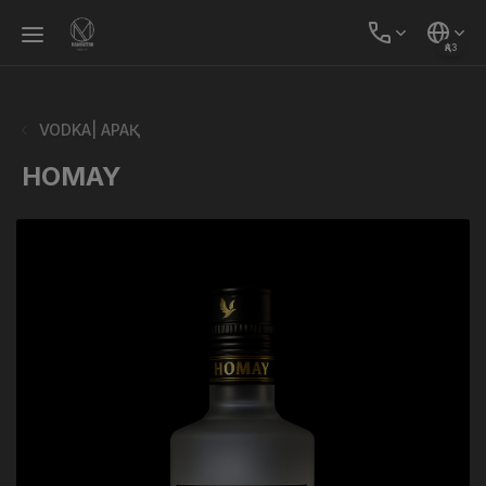
ҚАЗ
VODKA| АРАҚ
HOMAY