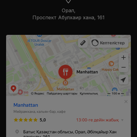
Орал,
​Проспект Абулхаир хана, 161
Manhattan
Ресторан в Уральске
Кальян-бар в Уральске