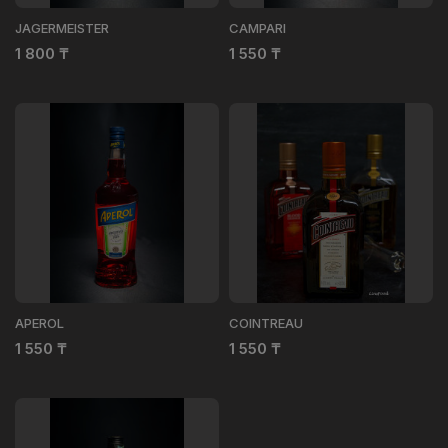
JAGERMEISTER
CAMPARI
1 800
₸
1 550
₸
APEROL
COINTREAU
1 550
₸
1 550
₸