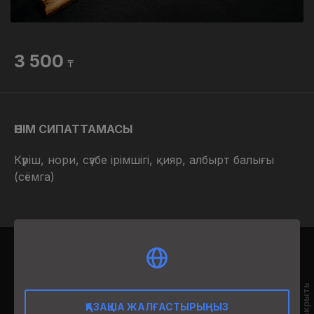
3 500
₸
ӨНІМ СИПАТТАМАСЫ
Күріш, нори, сүзбе ірімшігі, қияр, албырт балығы
(сёмга)
Закрыть
12:00-02:00
ҚАЗАҚША ЖАЛҒАСТЫРЫҢЫЗ