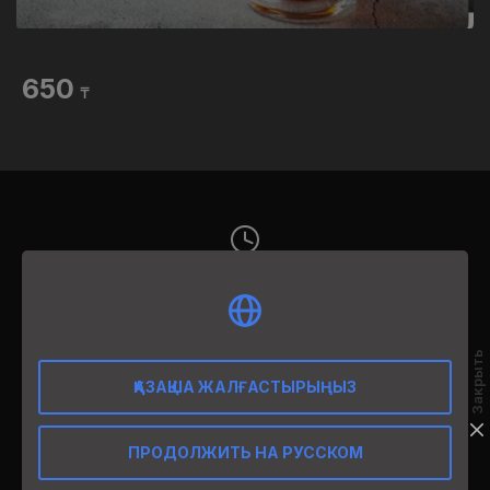
650
₸
12:00-02:00
Закрыть
Орал,
ҚАЗАҚША ЖАЛҒАСТЫРЫҢЫЗ
​Проспект Абулхаир хана, 161
ПРОДОЛЖИТЬ НА РУССКОМ
Manhattan