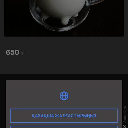
650
₸
12:00-02:00
Закрыть
ҚАЗАҚША ЖАЛҒАСТЫРЫҢЫЗ