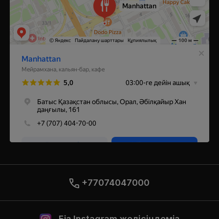
+77074047000
Біз Instagram желісіндеміз