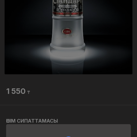
1 550
₸
ӨНІМ СИПАТТАМАСЫ
50мл