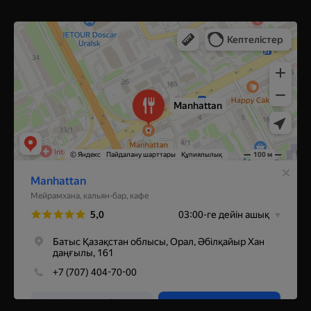
Manhattan
Ресторан в Уральске
Кальян-бар в Уральске