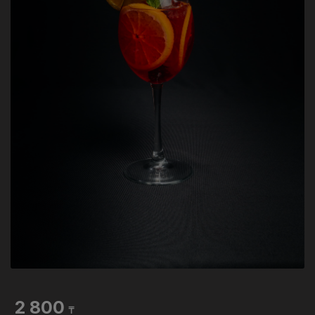
2 800
₸