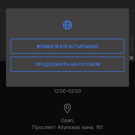
ӨНІМ СИПАТТАМАСЫ
Закрыть
Құрамы: Апероль, ақ игристі шарап және апельсин.
ҚАЗАҚША ЖАЛҒАСТЫРЫҢЫЗ
ПРОДОЛЖИТЬ НА РУССКОМ
12:00-02:00
Орал,
​Проспект Абулхаир хана, 161