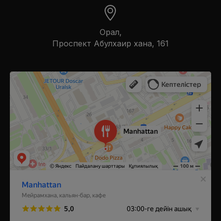
Орал,
​Проспект Абулхаир хана, 161
Manhattan
Ресторан в Уральске
Кальян-бар в Уральске