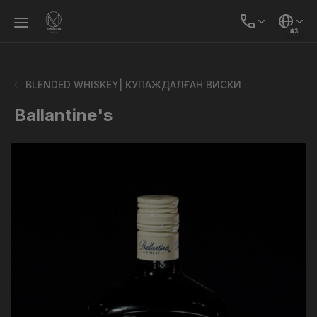
ҚАЗ
BLENDED WHISKEY| КУПАЖДАЛҒАН ВИСКИ
Ballantine's