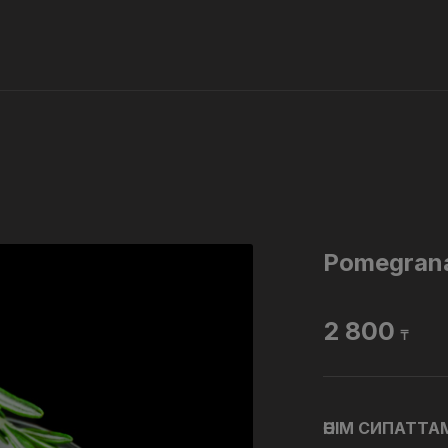
Pomegrana
2 800
₸
ӨНІМ СИПАТТ