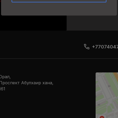
+7707404
Manhattan
Орал,
Ресторан в У
​Проспект Абулхаир хана,
Кальян-бар в
161