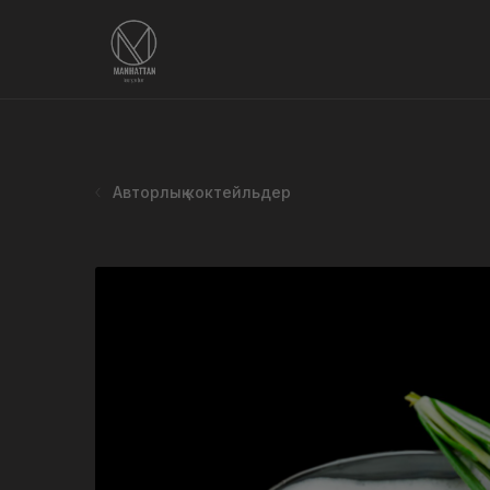
Авторлық коктейльдер