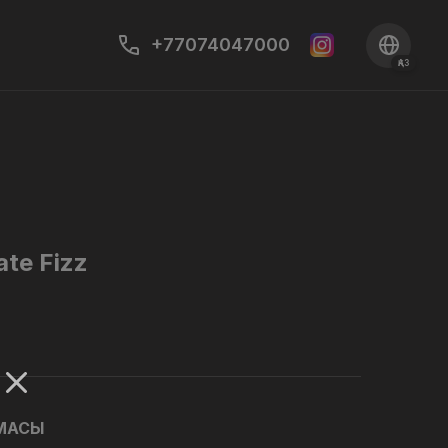
+77074047000
ҚАЗ
te Fizz
АМАСЫ