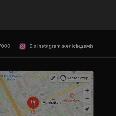
7000
Біз Instagram желісіндеміз
ральске
 Уральске