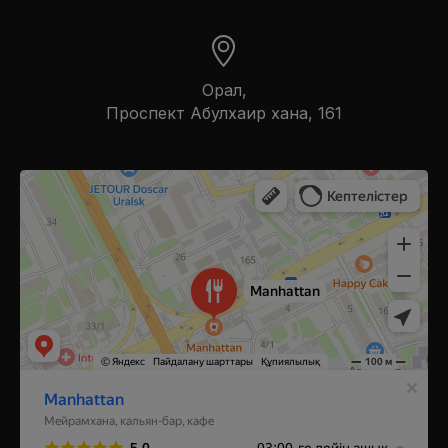
Орал,
​Проспект Абулхаир хана, 161
Manhattan
Ресторан в Уральске
Кальян-бар в Уральске