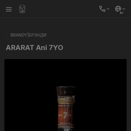
ҚАЗ
BRANDY|БРЭНДИ
ARARAT Ani 7YO