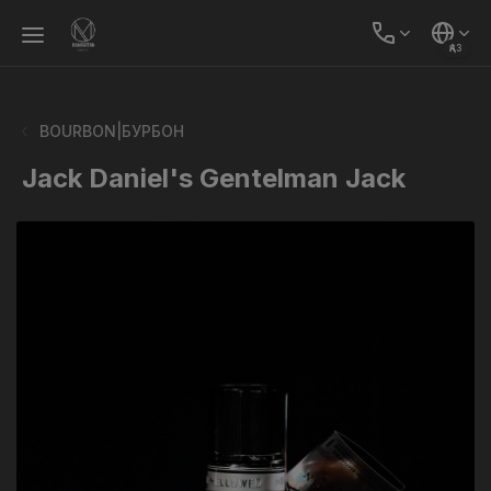
ҚАЗ
BOURBON|БУРБОН
Jack Daniel's Gentelman Jack