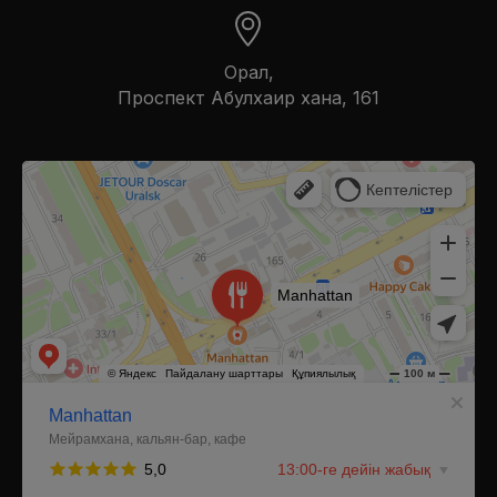
Орал,
​Проспект Абулхаир хана, 161
Manhattan
Ресторан в Уральске
Кальян-бар в Уральске