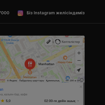
7000
Біз Instagram желісіндеміз
ральске
 Уральске