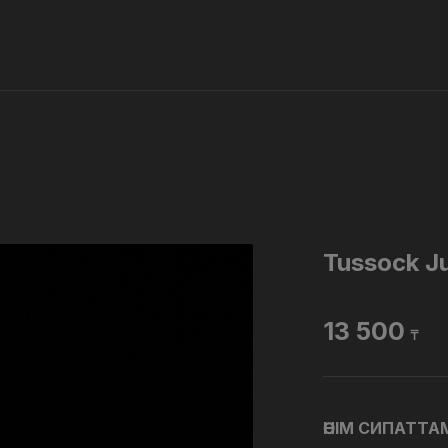
Tussock J
13 500
₸
ӨНІМ СИПАТТ