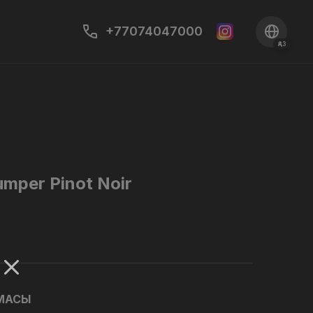
+77074047000
ҚАЗ
umper Pinot Noir
АМАСЫ