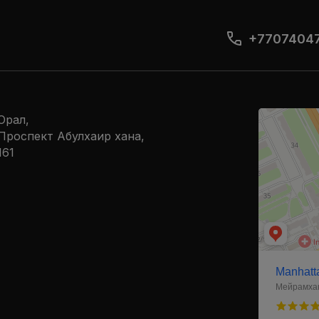
+7707404
Manhattan
Орал,
Ресторан в У
​Проспект Абулхаир хана,
Кальян-бар в
161