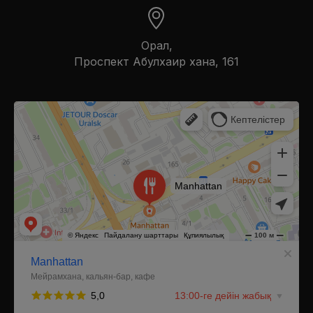
Орал,
​Проспект Абулхаир хана, 161
Manhattan
Ресторан в Уральске
Кальян-бар в Уральске