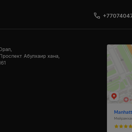
+7707404
Manhattan
Орал,
Ресторан в У
​Проспект Абулхаир хана,
Кальян-бар в
161