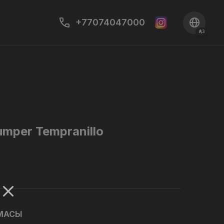
+77074047000
ҚАЗ
umper Tempranillo
АМАСЫ