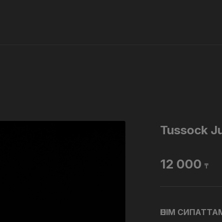
Tussock J
12 000
₸
ӨНІМ СИПАТТ