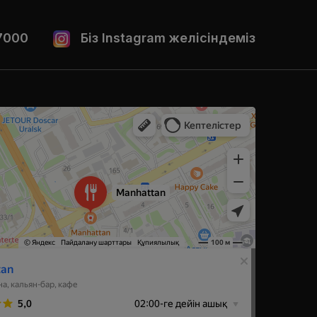
7000
Біз Instagram желісіндеміз
ральске
 Уральске