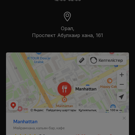
Орал,
​Проспект Абулхаир хана, 161
Manhattan
Ресторан в Уральске
Кальян-бар в Уральске